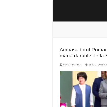
Sari
la
conținut
Ambasadorul Românie
Caută
mână darurile de la 
după:
VIRGINIA NICA
18 OCTOMBRI