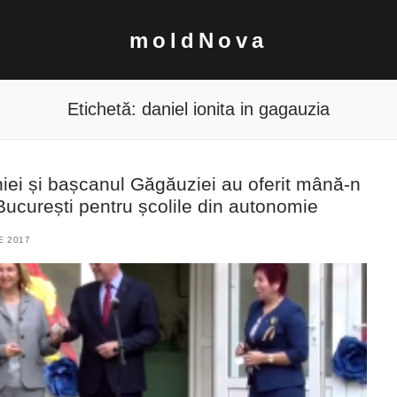
moldNova
Etichetă:
daniel ionita in gagauzia
i și bașcanul Găgăuziei au oferit mână-n
București pentru școlile din autonomie
E 2017