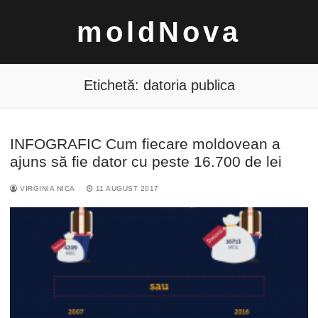
Sari
moldNova
la
conținut
Etichetă:
datoria publica
INFOGRAFIC Cum fiecare moldovean a
Caută
ajuns să fie dator cu peste 16.700 de lei
după:
VIRGINIA NICA
11 AUGUST 2017