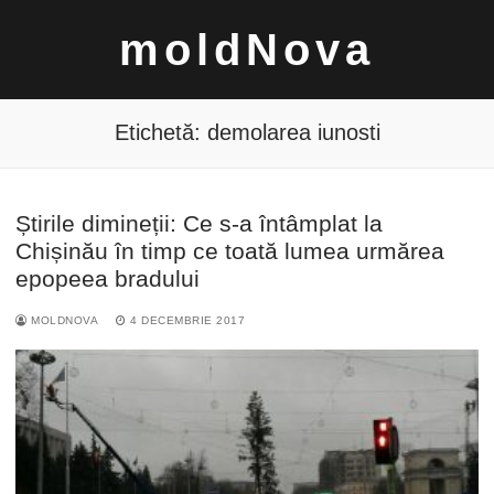
Sari
moldNova
la
conținut
Etichetă:
demolarea iunosti
Știrile dimineții: Ce s-a întâmplat la
Caută
Chișinău în timp ce toată lumea urmărea
după:
epopeea bradului
MOLDNOVA
4 DECEMBRIE 2017