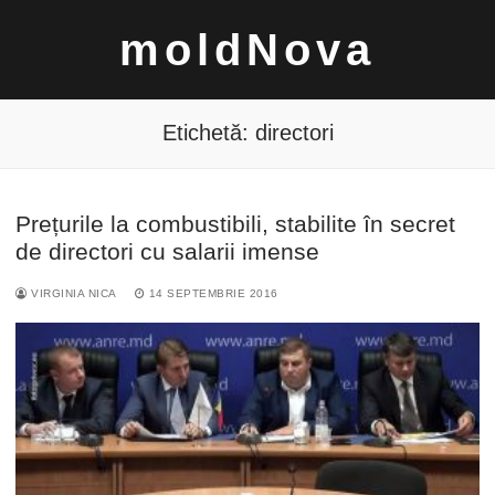
Sari
moldNova
la
conținut
Etichetă:
directori
Prețurile la combustibili, stabilite în secret
Caută
de directori cu salarii imense
după:
VIRGINIA NICA
14 SEPTEMBRIE 2016