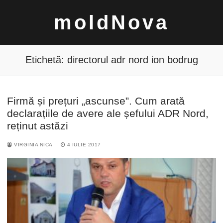
Sari
moldNova
la
conținut
Etichetă:
directorul adr nord ion bodrug
Firmă și prețuri „ascunse”. Cum arată
Caută
declarațiile de avere ale șefului ADR Nord,
după:
reținut astăzi
VIRGINIA NICA
4 IULIE 2017