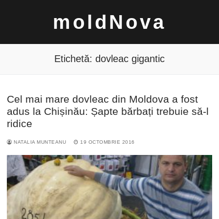
Sari
moldNova
la
conținut
Etichetă:
dovleac gigantic
Cel mai mare dovleac din Moldova a fost
Caută
adus la Chișinău: Șapte bărbați trebuie să-l
după:
ridice
NATALIA MUNTEANU
19 OCTOMBRIE 2016