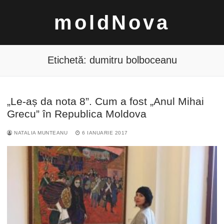
Sari
moldNova
la
conținut
Etichetă:
dumitru bolboceanu
„Le-aș da nota 8”. Cum a fost „Anul Mihai
Caută
Grecu” în Republica Moldova
după:
NATALIA MUNTEANU
6 IANUARIE 2017