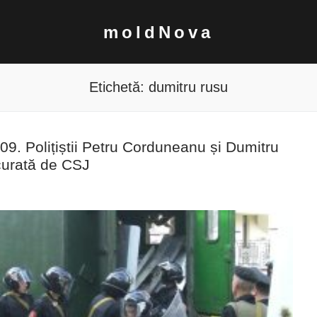
moldNova
Etichetă:
dumitru rusu
09. Polițiștii Petru Corduneanu și Dumitru
curată de CSJ
7