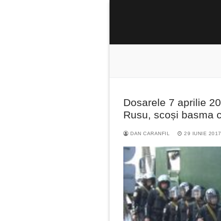
Sari
la
conținut
Dosarele 7 aprilie 20
Caută
Rusu, scoși basma 
după:
DAN CARANFIL
29 IUNIE 201