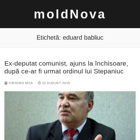
Sari
moldNova
la
conținut
Etichetă:
eduard babliuc
Ex-deputat comunist, ajuns la închisoare,
Caută
după ce-ar fi urmat ordinul lui Stepaniuc
după:
VIRGINIA NICA
22 AUGUST 2016