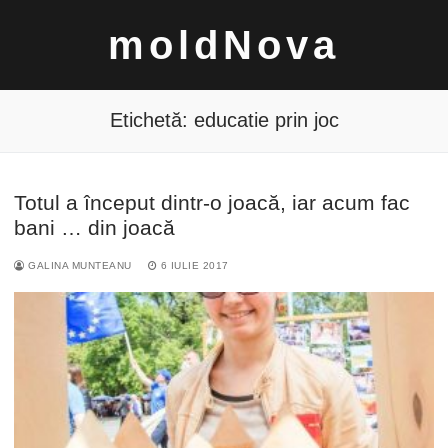
Sari
moldNova
la
conținut
Etichetă:
educatie prin joc
Totul a început dintr-o joacă, iar acum fac
Caută
bani … din joacă
după:
GALINA MUNTEANU
6 IULIE 2017