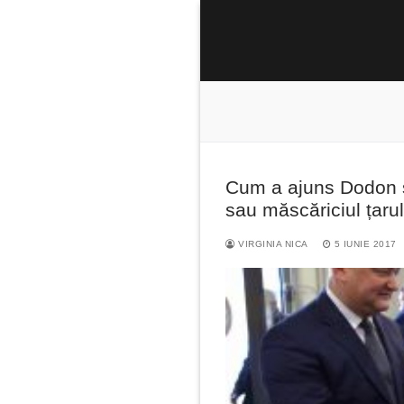
Sari
la
conținut
Cum a ajuns Dodon să 
Caută
sau măscăriciul țarul
după:
VIRGINIA NICA
5 IUNIE 2017