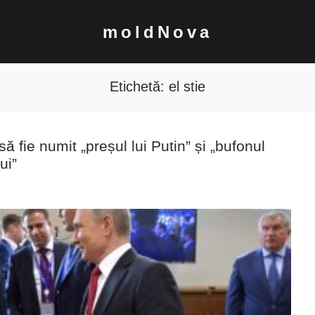
moldNova
Etichetă:
el stie
fie numit „preșul lui Putin” și „bufonul
ui”