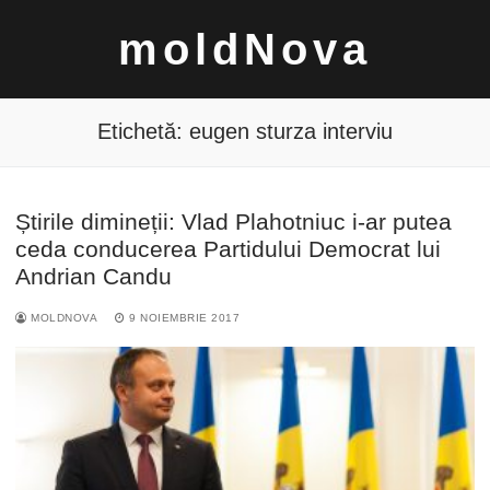
Sari
moldNova
la
conținut
Etichetă:
eugen sturza interviu
Știrile dimineții: Vlad Plahotniuc i-ar putea
Caută
ceda conducerea Partidului Democrat lui
după:
Andrian Candu
MOLDNOVA
9 NOIEMBRIE 2017