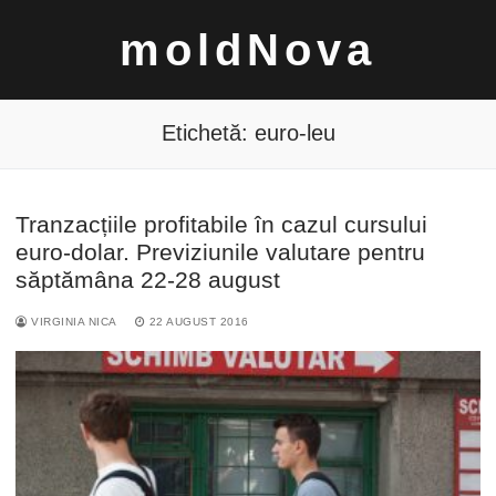
Sari
moldNova
la
conținut
Etichetă:
euro-leu
Tranzacțiile profitabile în cazul cursului
Caută
euro-dolar. Previziunile valutare pentru
după:
săptămâna 22-28 august
VIRGINIA NICA
22 AUGUST 2016