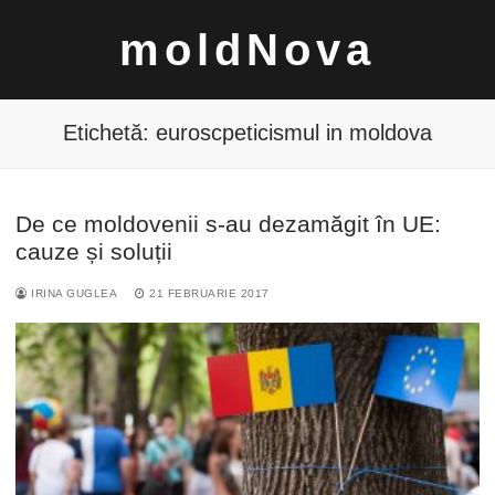
Sari
moldNova
la
conținut
Etichetă:
euroscpeticismul in moldova
De ce moldovenii s-au dezamăgit în UE:
Caută
cauze și soluții
după:
IRINA GUGLEA
21 FEBRUARIE 2017