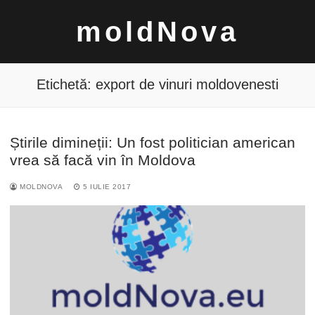
Sari
moldNova
la
conținut
Etichetă:
export de vinuri moldovenesti
Știrile dimineții: Un fost politician american
Caută
vrea să facă vin în Moldova
după:
MOLDNOVA
5 IULIE 2017