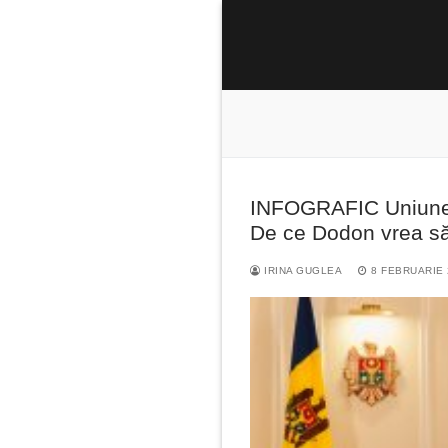
Sari
la
conținut
INFOGRAFIC Uniunea
Caută
De ce Dodon vrea să
după:
IRINA GUGLEA
8 FEBRUARIE 