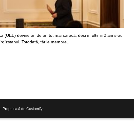
 (UEE) devine an de an tot mai săracă, deși în ultimii 2 ani s-au
Kîrgîzstanul. Totodată, țările membre…
 – Propulsată de
Customify
.