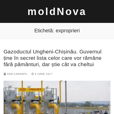
Sari
moldNova
la
conținut
Etichetă:
exproprieri
Gazoductul Ungheni-Chișinău. Guvernul
Caută
ține în secret lista celor care vor rămâne
după:
fără pământuri, dar știe cât va cheltui
DAN CARANFIL
6 IUNIE 2017