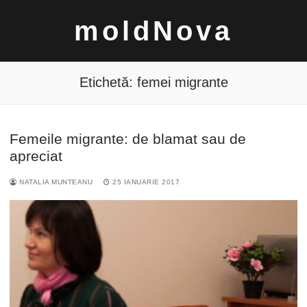
Sari
moldNova
la
conținut
Etichetă:
femei migrante
Femeile migrante: de blamat sau de
Caută
apreciat
după:
NATALIA MUNTEANU
25 IANUARIE 2017