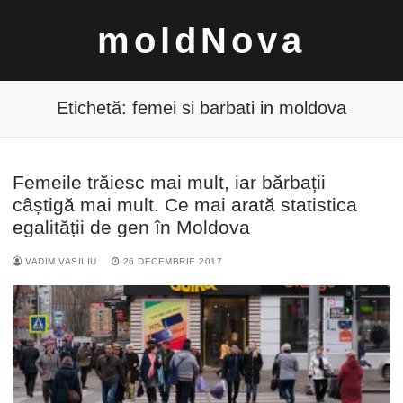
Sari
moldNova
la
conținut
Etichetă:
femei si barbati in moldova
Femeile trăiesc mai mult, iar bărbații
Caută
câștigă mai mult. Ce mai arată statistica
după:
egalității de gen în Moldova
VADIM VASILIU
26 DECEMBRIE 2017