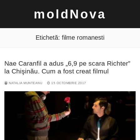
Sari
moldNova
la
conținut
Etichetă:
filme romanesti
Nae Caranfil a adus „6,9 pe scara Richter”
Caută
la Chişinău. Cum a fost creat filmul
după:
NATALIA MUNTEANU
15 OCTOMBRIE 2017