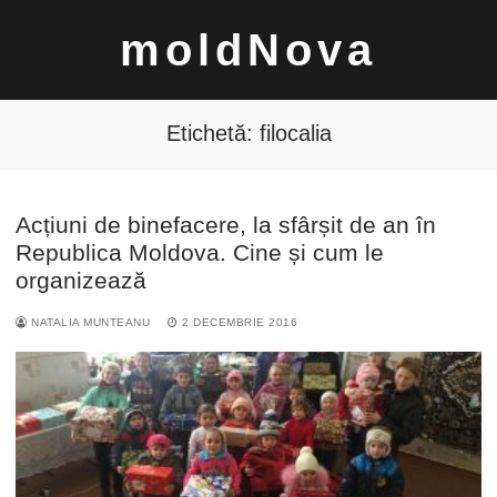
Sari
moldNova
la
conținut
Etichetă:
filocalia
Acțiuni de binefacere, la sfârșit de an în
Caută
Republica Moldova. Cine și cum le
după:
organizează
NATALIA MUNTEANU
2 DECEMBRIE 2016