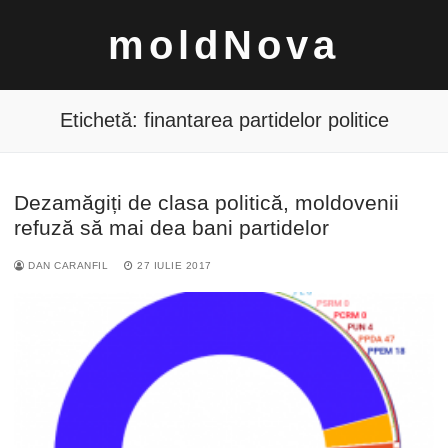
Sari
moldNova
la
conținut
Etichetă:
finantarea partidelor politice
Dezamăgiți de clasa politică, moldovenii
Caută
refuză să mai dea bani partidelor
după:
DAN CARANFIL
27 IULIE 2017