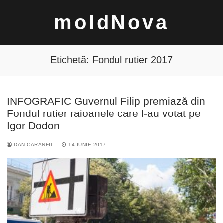
Sari
moldNova
la
conținut
Etichetă:
Fondul rutier 2017
INFOGRAFIC Guvernul Filip premiază din
Caută
Fondul rutier raioanele care l-au votat pe
după:
Igor Dodon
DAN CARANFIL
14 IUNIE 2017