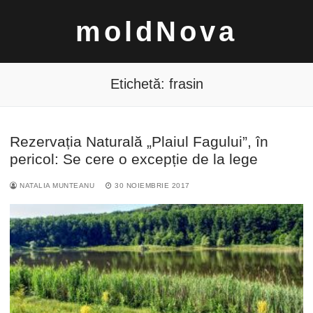
Sari
moldNova
la
conținut
Etichetă:
frasin
Rezervația Naturală „Plaiul Fagului”, în
Caută
pericol: Se cere o excepție de la lege
după:
NATALIA MUNTEANU
30 NOIEMBRIE 2017