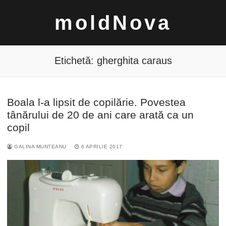
Sari
moldNova
la
conținut
Etichetă:
gherghita caraus
Boala l-a lipsit de copilărie. Povestea
Caută
tânărului de 20 de ani care arată ca un
după:
copil
GALINA MUNTEANU
6 APRILIE 2017