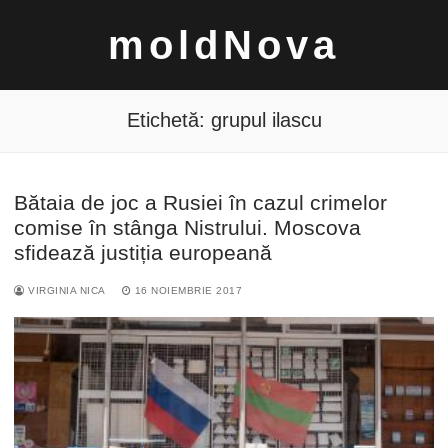
Sari
moldNova
la
conținut
Etichetă:
grupul ilascu
Bătaia de joc a Rusiei în cazul crimelor
Caută
comise în stânga Nistrului. Moscova
după:
sfidează justiția europeană
VIRGINIA NICA
16 NOIEMBRIE 2017