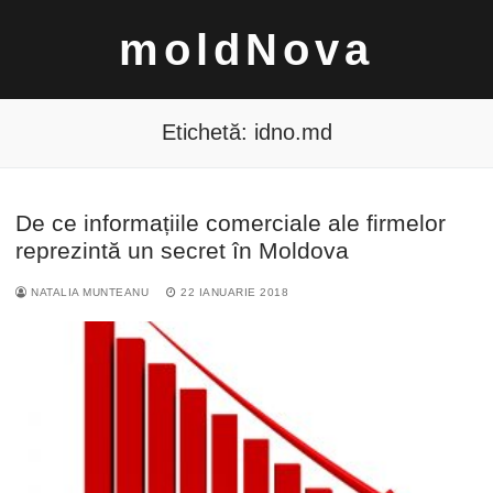
Sari
moldNova
la
conținut
Etichetă:
idno.md
De ce informațiile comerciale ale firmelor
Caută
reprezintă un secret în Moldova
după:
NATALIA MUNTEANU
22 IANUARIE 2018