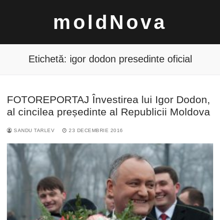
Sari
moldNova
la
conținut
Etichetă:
igor dodon presedinte oficial
FOTOREPORTAJ Învestirea lui Igor Dodon,
Caută
al cincilea președinte al Republicii Moldova
după:
SANDU TARLEV
23 DECEMBRIE 2016