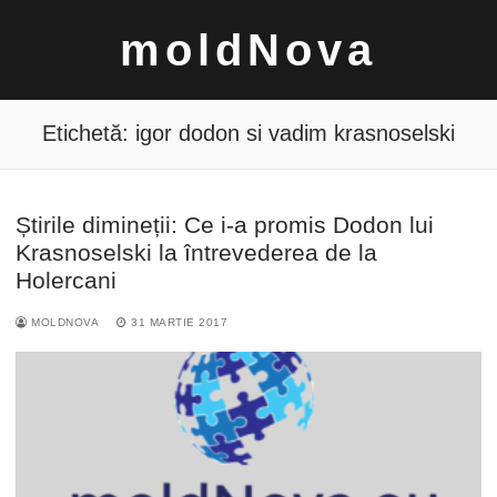
Sari
moldNova
la
conținut
Etichetă:
igor dodon si vadim krasnoselski
Știrile dimineții: Ce i-a promis Dodon lui
Caută
Krasnoselski la întrevederea de la
după:
Holercani
MOLDNOVA
31 MARTIE 2017