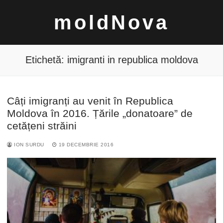
Sari
moldNova
la
conținut
Etichetă:
imigranti in republica moldova
Câți imigranți au venit în Republica
Caută
Moldova în 2016. Țările „donatoare” de
după:
cetățeni străini
ION SURDU
19 DECEMBRIE 2016