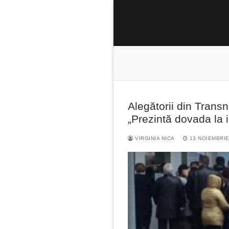
Sari
la
conținut
Alegătorii din Transn
Caută
„Prezintă dovada la i
după:
VIRGINIA NICA
13 NOIEMBRIE