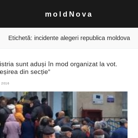
moldNova
Etichetă:
incidente alegeri republica moldova
istria sunt aduși în mod organizat la vot.
eșirea din secție”
 2016