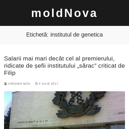
Sari
moldNova
la
conținut
Etichetă:
institutul de genetica
Salarii mai mari decât cel al premierului,
Caută
ridicate de șefii institutului „sărac” criticat de
după:
Filip
VIRGINIA NICA
6 IULIE 2017