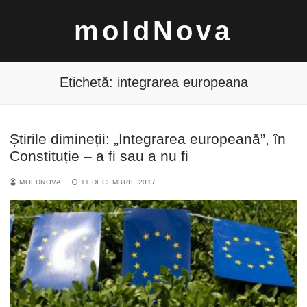
Sari
moldNova
la
conținut
Etichetă:
integrarea europeana
Știrile dimineții: „Integrarea europeană”, în
Caută
Constituție – a fi sau a nu fi
după:
MOLDNOVA
11 DECEMBRIE 2017