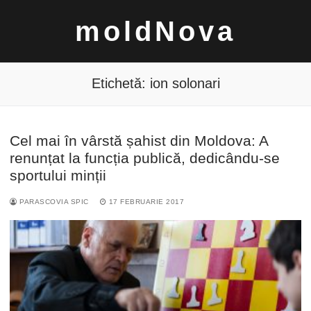
Sari
moldNova
la
conținut
Etichetă:
ion solonari
Cel mai în vârstă șahist din Moldova: A
Caută
renunțat la funcția publică, dedicându-se
după:
sportului minții
PARASCOVIA SPIC
17 FEBRUARIE 2017