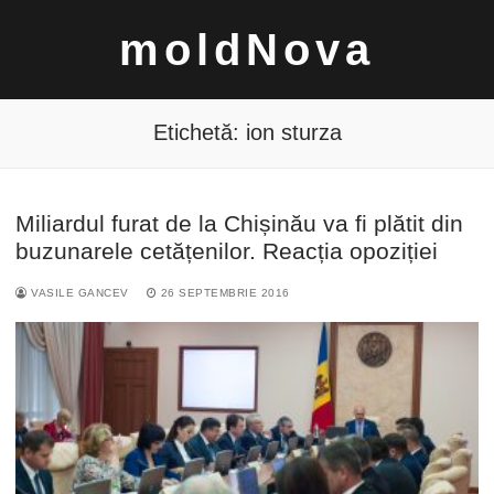
Sari
moldNova
la
conținut
Etichetă:
ion sturza
Miliardul furat de la Chișinău va fi plătit din
Caută
buzunarele cetățenilor. Reacția opoziției
după:
VASILE GANCEV
26 SEPTEMBRIE 2016