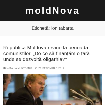
Sari
moldNova
la
conținut
Etichetă:
ion tabarta
Republica Moldova revine la perioada
Caută
comuniștilor. „De ce să finanțăm o țară
după:
unde se dezvoltă oligarhia?”
NATALIA MUNTEANU
21 DECEMBRIE 2017