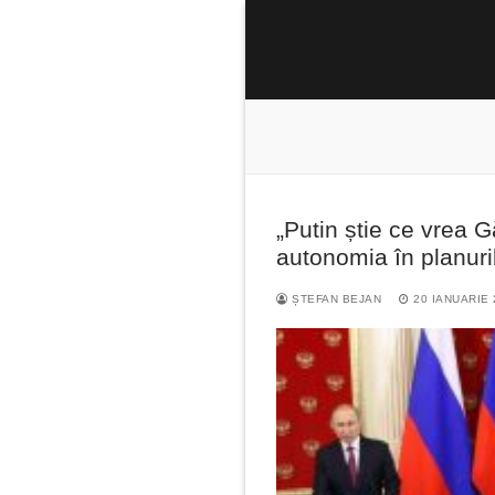
Sari
la
conținut
„Putin știe ce vrea 
Caută
autonomia în planuri
după:
ȘTEFAN BEJAN
20 IANUARIE 