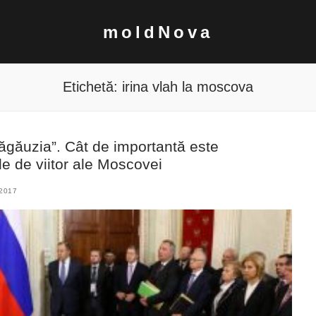
moldNova
Etichetă:
irina vlah la moscova
Găgăuzia”. Cât de importantă este
le de viitor ale Moscovei
2017