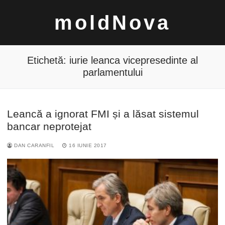
Sari
moldNova
la
conținut
Etichetă:
iurie leanca vicepresedinte al
parlamentului
Caută
Leancă a ignorat FMI și a lăsat sistemul
după:
bancar neprotejat
DAN CARANFIL
16 IUNIE 2017