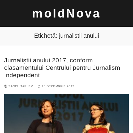
Sari
moldNova
la
conținut
Etichetă:
jurnalistii anului
Jurnaliștii anului 2017, conform
Caută
clasamentului Centrului pentru Jurnalism
după:
Independent
SANDU TARLEV
15 DECEMBRIE 2017