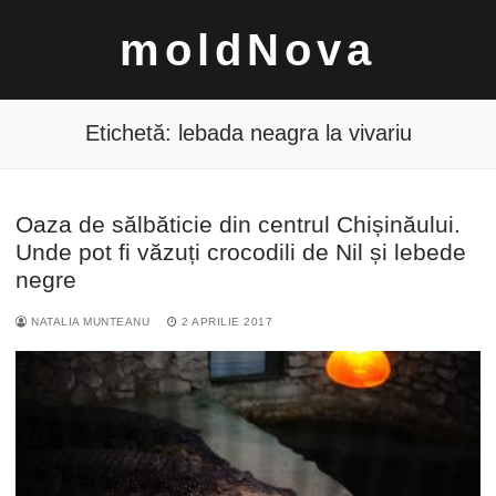
Sari
moldNova
la
conținut
Etichetă:
lebada neagra la vivariu
Oaza de sălbăticie din centrul Chișinăului.
Caută
Unde pot fi văzuți crocodili de Nil și lebede
după:
negre
NATALIA MUNTEANU
2 APRILIE 2017