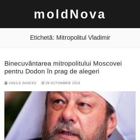
Sari
moldNova
la
conținut
Etichetă:
Mitropolitul Vladimir
Binecuvântarea mitropolitului Moscovei
Caută
pentru Dodon în prag de alegeri
după:
VASILE GANCEV
29 OCTOMBRIE 2016