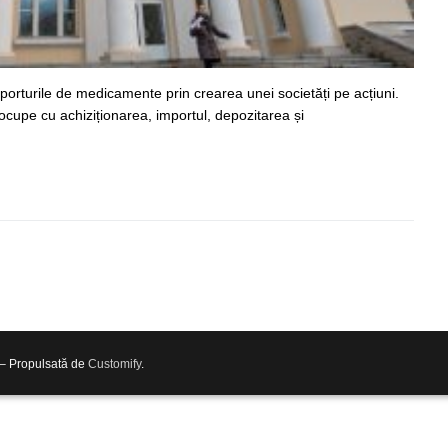
orturile de medicamente prin crearea unei societăți pe acțiuni.
cupe cu achiziționarea, importul, depozitarea și
 – Propulsată de
Customify
.