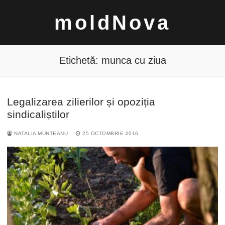
Sari
moldNova
la
conținut
Etichetă:
munca cu ziua
Legalizarea zilierilor și opoziția
Caută
sindicaliștilor
după:
NATALIA MUNTEANU
25 OCTOMBRIE 2016