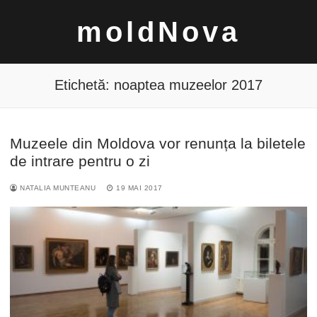
Sari
moldNova
la
conținut
Etichetă:
noaptea muzeelor 2017
Muzeele din Moldova vor renunța la biletele
Caută
de intrare pentru o zi
după:
NATALIA MUNTEANU
19 MAI 2017