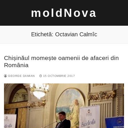
Sari
moldNova
la
conținut
Etichetă:
Octavian Calmîc
Chișinăul momește oamenii de afaceri din
Caută
România
după:
GEORGE DAMIAN
15 OCTOMBRIE 2017