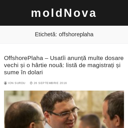
Sari
moldNova
la
conținut
Etichetă:
offshoreplaha
OffshorePlaha – Usatîi anunță multe dosare
Caută
vechi și o hârtie nouă: listă de magistrați și
după:
sume în dolari
ION SURDU
26 SEPTEMBRIE 2016