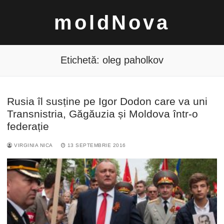
Sari
moldNova
la
conținut
Etichetă:
oleg paholkov
Rusia îl susține pe Igor Dodon care va uni
Caută
Transnistria, Găgăuzia și Moldova într-o
după:
federație
VIRGINIA NICA
13 SEPTEMBRIE 2016