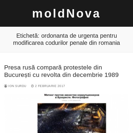
Sari
moldNova
la
conținut
Etichetă:
ordonanta de urgenta pentru
modificarea codurilor penale din romania
Caută
Presa rusă compară protestele din
după:
București cu revolta din decembrie 1989
ION SURDU
2 FEBRUARIE 2017