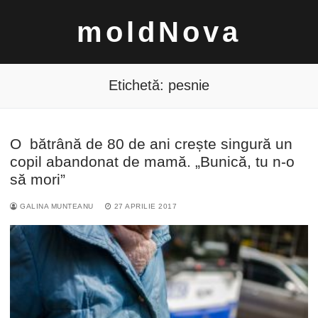
Sari
moldNova
la
conținut
Etichetă:
pesnie
O bătrână de 80 de ani crește singură un
Caută
copil abandonat de mamă. „Bunică, tu n-o
după:
să mori”
GALINA MUNTEANU
27 APRILIE 2017