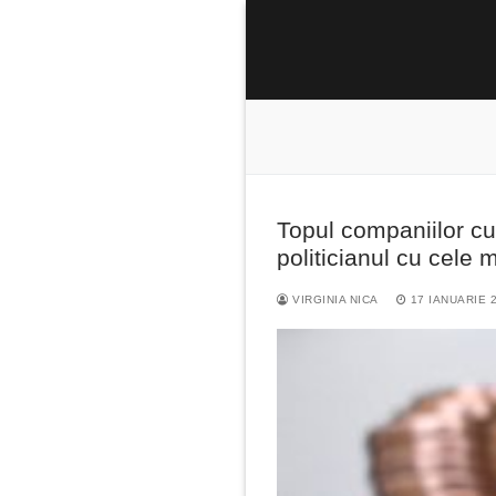
Sari
la
conținut
Topul companiilor cu
Caută
politicianul cu cele
după:
VIRGINIA NICA
17 IANUARIE 