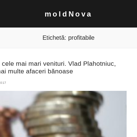
moldNova
Etichetă:
profitabile
 cele mai mari venituri. Vlad Plahotniuc,
 mai multe afaceri bănoase
2017